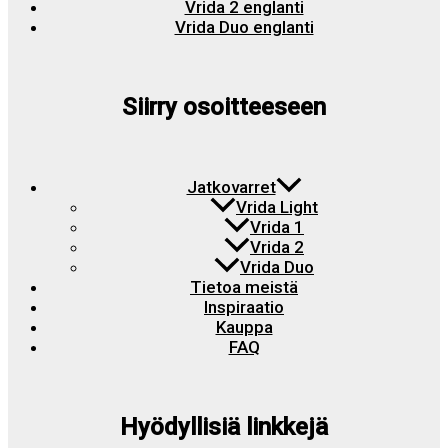
Vrida 2 englanti
Vrida Duo englanti
Siirry osoitteeseen
Jatkovarret
Vrida Light
Vrida 1
Vrida 2
Vrida Duo
Tietoa meistä
Inspiraatio
Kauppa
FAQ
Hyödyllisiä linkkejä