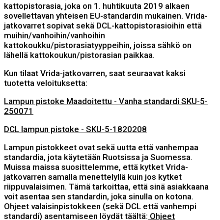
kattopistorasia, joka on 1. huhtikuuta 2019 alkaen
sovellettavan yhteisen EU-standardin mukainen. Vrida-
jatkovarret sopivat sekä DCL-kattopistorasioihin että
muihin/vanhoihin/vanhoihin
kattokoukku/pistorasiatyyppeihin, joissa sähkö on
lähellä kattokoukun/pistorasian paikkaa.
Kun tilaat Vrida-jatkovarren, saat seuraavat kaksi
tuotetta veloituksetta:
Lampun pistoke Maadoitettu - Vanha standardi SKU-5-
250071
DCL lampun pistoke - SKU-5-1820208
Lampun pistokkeet ovat sekä uutta että vanhempaa
standardia, jota käytetään Ruotsissa ja Suomessa.
Muissa maissa suosittelemme, että kytket Vrida-
jatkovarren samalla menettelyllä kuin jos kytket
riippuvalaisimen. Tämä tarkoittaa, että sinä asiakkaana
voit asentaa sen standardin, joka sinulla on kotona.
Ohjeet valaisinpistokkeen (sekä DCL että vanhempi
standardi) asentamiseen löydät täältä:
Ohjeet