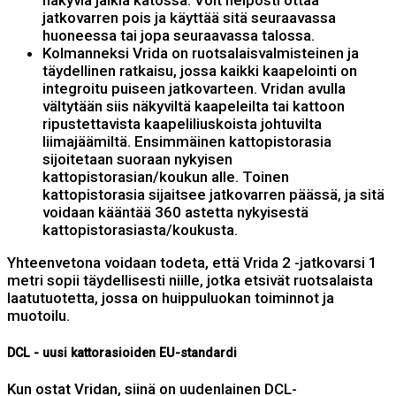
näkyviä jälkiä katossa. Voit helposti ottaa
jatkovarren pois ja käyttää sitä seuraavassa
huoneessa tai jopa seuraavassa talossa.
Kolmanneksi Vrida on ruotsalaisvalmisteinen ja
täydellinen ratkaisu, jossa kaikki kaapelointi on
integroitu puiseen jatkovarteen. Vridan avulla
vältytään siis näkyviltä kaapeleilta tai kattoon
ripustettavista kaapeliliuskoista johtuvilta
liimajäämiltä. Ensimmäinen kattopistorasia
sijoitetaan suoraan nykyisen
kattopistorasian/koukun alle. Toinen
kattopistorasia sijaitsee jatkovarren päässä, ja sitä
voidaan kääntää 360 astetta nykyisestä
kattopistorasiasta/koukusta.
Yhteenvetona voidaan todeta, että Vrida 2 -jatkovarsi 1
metri sopii täydellisesti niille, jotka etsivät ruotsalaista
laatutuotetta, jossa on huippuluokan toiminnot ja
muotoilu.
DCL - uusi kattorasioiden EU-standardi
Kun ostat Vridan, siinä on uudenlainen DCL-