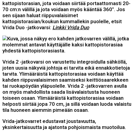
kattopistorasian, jota voidaan siirtää portaattomasti 20-
70 cm:n välillä ja jota voidaan myös kääntää 360°. Jos
sen sijaan haluat riippuvalaisimet
kattopistorasian/koukun kummallekin puolelle, etsit
Vrida Duo -jatkovarsi:
Linkki Vrida Duo
Vrida 2 -jatkovarsi on varustettu integroidulla sähköllä,
joten uusia näkyviä johtoja ei tarvita eikä ennakkotietoja
tarvita. Ylimääräistä kattopistorasiaa voidaan käyttää
kahden riippuvalaisimen saamiseksi keittiösaarekkeen
tai ruokapöydän yläpuolelle. Vrida 2 -jatkovarren avulla
on myös mahdollista saada lisävalaistusta huoneen
toiseen osaan. Ylimääräistä kattopistorasiaa voidaan
helposti siirtää jopa 70 cm, ja sillä voidaan luoda valaistu
tila huoneen aiemmin pimeään osaan.
Vrida-jatkovarret edustavat joustavuutta,
yksinkertaisuutta ja ajatonta pohjoismaista muotoilua.