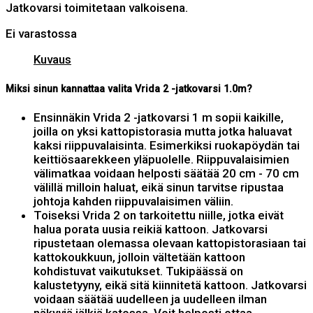
Jatkovarsi toimitetaan valkoisena.
Ei varastossa
Kuvaus
Miksi sinun kannattaa valita Vrida 2 -jatkovarsi 1.0m?
Ensinnäkin Vrida 2 -jatkovarsi 1 m sopii kaikille,
joilla on yksi kattopistorasia mutta jotka haluavat
kaksi riippuvalaisinta. Esimerkiksi ruokapöydän tai
keittiösaarekkeen yläpuolelle. Riippuvalaisimien
välimatkaa voidaan helposti säätää 20 cm - 70 cm
välillä milloin haluat, eikä sinun tarvitse ripustaa
johtoja kahden riippuvalaisimen väliin.
Toiseksi Vrida 2 on tarkoitettu niille, jotka eivät
halua porata uusia reikiä kattoon. Jatkovarsi
ripustetaan olemassa olevaan kattopistorasiaan tai
kattokoukkuun, jolloin vältetään kattoon
kohdistuvat vaikutukset. Tukipäässä on
kalustetyyny, eikä sitä kiinnitetä kattoon. Jatkovarsi
voidaan säätää uudelleen ja uudelleen ilman