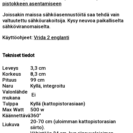
pistokkeen asentamiseen
Joissakin maissa sähköasennustöitä saa tehdä vain
valtuutettu sähköurakoitsija. Kysy neuvoa paikalliselta
sähköviranomaiselta.
Käyttöohjeet:
Vrida 2 englanti
Tekniset tiedot
Leveys
3,3 cm
Korkeus
8,3 cm
Pituus
99 cm
Naru
Kyllä, integroitu
Valonlähde
Ei
mukana
Tulppa
Kyllä (kattopistorasiaan)
Max Watt
500 w
Käännettävä
360°
20-70 cm (uloimman kattopistorasian
Liukuva
siirto).