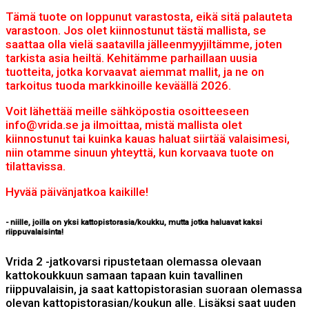
Tämä tuote on loppunut varastosta, eikä sitä palauteta
varastoon. Jos olet kiinnostunut tästä mallista, se
saattaa olla vielä saatavilla jälleenmyyjiltämme, joten
tarkista asia heiltä. Kehitämme parhaillaan uusia
tuotteita, jotka korvaavat aiemmat mallit, ja ne on
tarkoitus tuoda markkinoille keväällä 2026.
Voit lähettää meille sähköpostia osoitteeseen
info@vrida.se ja ilmoittaa, mistä mallista olet
kiinnostunut tai kuinka kauas haluat siirtää valaisimesi,
niin otamme sinuun yhteyttä, kun korvaava tuote on
tilattavissa.
Hyvää päivänjatkoa kaikille!
- niille, joilla on yksi kattopistorasia/koukku, mutta jotka haluavat kaksi
riippuvalaisinta!
Vrida 2 -jatkovarsi ripustetaan olemassa olevaan
kattokoukkuun samaan tapaan kuin tavallinen
riippuvalaisin, ja saat kattopistorasian suoraan olemassa
olevan kattopistorasian/koukun alle. Lisäksi saat uuden