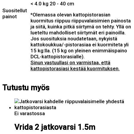
< 4.0 kg 20 - 40 cm
Suositellut
*Olemassa olevan kattopistorasian
painot
kuormitus riippuu riippuvalaisimien painosta
ja siitä, kuinka pitkä siirtymä on tehty. Yllä on
lueteltu mahdolliset siirtymät eri painoilla.
Jos suosituksia noudatetaan, nykyistä
kattokoukkua/-pistorasiaa ei kuormiteta yli
15 kg:lla. (15 kg on yleinen enimmäispaino
DCL-kattopistorasialle).
Sinun vastuullasi on varmistaa, että
kattopistorasiasi kestää kuormituksen.
Tutustu myös
Ei varastossa
Vrida 2 jatkovarsi 1.5m