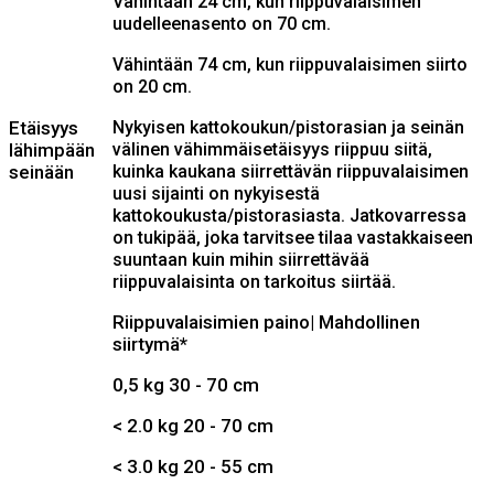
Vähintään 24 cm, kun riippuvalaisimen
uudelleenasento on 70 cm.
Vähintään 74 cm, kun riippuvalaisimen siirto
on 20 cm.
Etäisyys
Nykyisen kattokoukun/pistorasian ja seinän
lähimpään
välinen vähimmäisetäisyys riippuu siitä,
seinään
kuinka kaukana siirrettävän riippuvalaisimen
uusi sijainti on nykyisestä
kattokoukusta/pistorasiasta. Jatkovarressa
on tukipää, joka tarvitsee tilaa vastakkaiseen
suuntaan kuin mihin siirrettävää
riippuvalaisinta on tarkoitus siirtää.
Riippuvalaisimien paino| Mahdollinen
siirtymä*
0,5 kg 30 - 70 cm
< 2.0 kg 20 - 70 cm
< 3.0 kg 20 - 55 cm