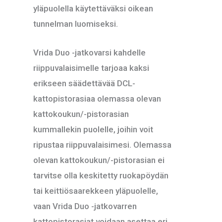
yläpuolella käytettäväksi oikean
tunnelman luomiseksi.
Vrida Duo -jatkovarsi kahdelle
riippuvalaisimelle tarjoaa kaksi
erikseen säädettävää DCL-
kattopistorasiaa olemassa olevan
kattokoukun/-pistorasian
kummallekin puolelle, joihin voit
ripustaa riippuvalaisimesi. Olemassa
olevan kattokoukun/-pistorasian ei
tarvitse olla keskitetty ruokapöydän
tai keittiösaarekkeen yläpuolelle,
vaan Vrida Duo -jatkovarren
kattopistorasiat voidaan asettaa eri